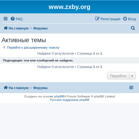
www.zxby.org
FAQ
Регистрация
Вход
П
На главную
Форумы
о
Активные темы
и
Перейти к расширенному поиску
с
Найдено 0 результатов • Страница
1
из
1
к
Подходящих тем или сообщений не найдено.
Найдено 0 результатов • Страница
1
из
1
Перейти
На главную
Форумы
Создано на основе
phpBB
® Forum Software © phpBB Limited
Русская поддержка phpBB