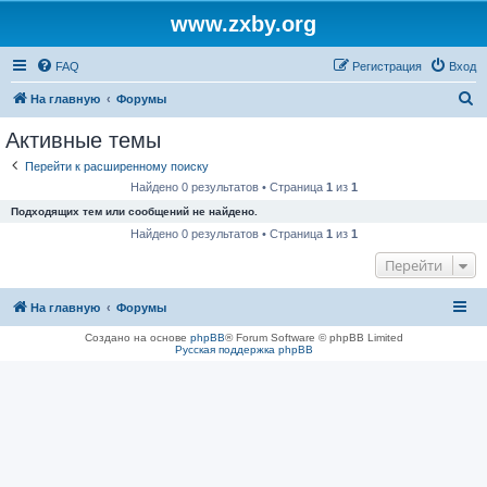
www.zxby.org
FAQ
Регистрация
Вход
П
На главную
Форумы
о
Активные темы
и
Перейти к расширенному поиску
с
Найдено 0 результатов • Страница
1
из
1
к
Подходящих тем или сообщений не найдено.
Найдено 0 результатов • Страница
1
из
1
Перейти
На главную
Форумы
Создано на основе
phpBB
® Forum Software © phpBB Limited
Русская поддержка phpBB