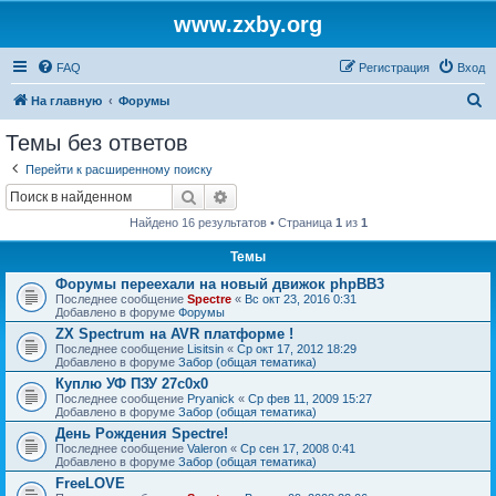
www.zxby.org
FAQ
Регистрация
Вход
П
На главную
Форумы
о
Темы без ответов
и
Перейти к расширенному поиску
с
Поиск
Расширенный поиск
к
Найдено 16 результатов • Страница
1
из
1
Темы
Форумы переехали на новый движок phpBB3
Последнее сообщение
Spectre
«
Вс окт 23, 2016 0:31
Добавлено в форуме
Форумы
ZX Spectrum на AVR платформе !
Последнее сообщение
Lisitsin
«
Ср окт 17, 2012 18:29
Добавлено в форуме
Забор (общая тематика)
Куплю УФ ПЗУ 27с0х0
Последнее сообщение
Pryanick
«
Ср фев 11, 2009 15:27
Добавлено в форуме
Забор (общая тематика)
День Рождения Spectre!
Последнее сообщение
Valeron
«
Ср сен 17, 2008 0:41
Добавлено в форуме
Забор (общая тематика)
FreeLOVE