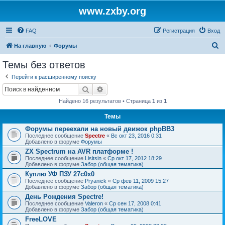
www.zxby.org
FAQ
Регистрация
Вход
П
На главную
Форумы
о
Темы без ответов
и
Перейти к расширенному поиску
с
Поиск
Расширенный поиск
к
Найдено 16 результатов • Страница
1
из
1
Темы
Форумы переехали на новый движок phpBB3
Последнее сообщение
Spectre
«
Вс окт 23, 2016 0:31
Добавлено в форуме
Форумы
ZX Spectrum на AVR платформе !
Последнее сообщение
Lisitsin
«
Ср окт 17, 2012 18:29
Добавлено в форуме
Забор (общая тематика)
Куплю УФ ПЗУ 27с0х0
Последнее сообщение
Pryanick
«
Ср фев 11, 2009 15:27
Добавлено в форуме
Забор (общая тематика)
День Рождения Spectre!
Последнее сообщение
Valeron
«
Ср сен 17, 2008 0:41
Добавлено в форуме
Забор (общая тематика)
FreeLOVE