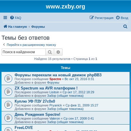
www.zxby.org
FAQ
Регистрация
Вход
П
На главную
Форумы
о
Темы без ответов
и
Перейти к расширенному поиску
с
Поиск
Расширенный поиск
к
Найдено 16 результатов • Страница
1
из
1
Темы
Форумы переехали на новый движок phpBB3
Последнее сообщение
Spectre
«
Вс окт 23, 2016 0:31
Добавлено в форуме
Форумы
ZX Spectrum на AVR платформе !
Последнее сообщение
Lisitsin
«
Ср окт 17, 2012 18:29
Добавлено в форуме
Забор (общая тематика)
Куплю УФ ПЗУ 27с0х0
Последнее сообщение
Pryanick
«
Ср фев 11, 2009 15:27
Добавлено в форуме
Забор (общая тематика)
День Рождения Spectre!
Последнее сообщение
Valeron
«
Ср сен 17, 2008 0:41
Добавлено в форуме
Забор (общая тематика)
FreeLOVE