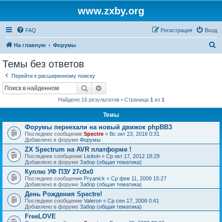
www.zxby.org
FAQ
Регистрация
Вход
П
На главную
Форумы
о
Темы без ответов
и
Перейти к расширенному поиску
с
Поиск
Расширенный поиск
к
Найдено 16 результатов • Страница
1
из
1
Темы
Форумы переехали на новый движок phpBB3
Последнее сообщение
Spectre
«
Вс окт 23, 2016 0:31
Добавлено в форуме
Форумы
ZX Spectrum на AVR платформе !
Последнее сообщение
Lisitsin
«
Ср окт 17, 2012 18:29
Добавлено в форуме
Забор (общая тематика)
Куплю УФ ПЗУ 27с0х0
Последнее сообщение
Pryanick
«
Ср фев 11, 2009 15:27
Добавлено в форуме
Забор (общая тематика)
День Рождения Spectre!
Последнее сообщение
Valeron
«
Ср сен 17, 2008 0:41
Добавлено в форуме
Забор (общая тематика)
FreeLOVE