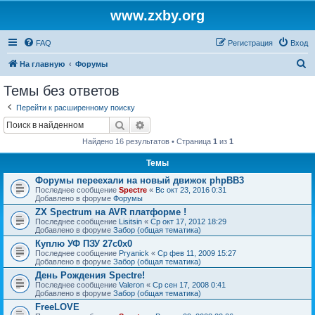
www.zxby.org
FAQ
Регистрация
Вход
П
На главную
Форумы
о
Темы без ответов
и
Перейти к расширенному поиску
с
Поиск
Расширенный поиск
к
Найдено 16 результатов • Страница
1
из
1
Темы
Форумы переехали на новый движок phpBB3
Последнее сообщение
Spectre
«
Вс окт 23, 2016 0:31
Добавлено в форуме
Форумы
ZX Spectrum на AVR платформе !
Последнее сообщение
Lisitsin
«
Ср окт 17, 2012 18:29
Добавлено в форуме
Забор (общая тематика)
Куплю УФ ПЗУ 27с0х0
Последнее сообщение
Pryanick
«
Ср фев 11, 2009 15:27
Добавлено в форуме
Забор (общая тематика)
День Рождения Spectre!
Последнее сообщение
Valeron
«
Ср сен 17, 2008 0:41
Добавлено в форуме
Забор (общая тематика)
FreeLOVE