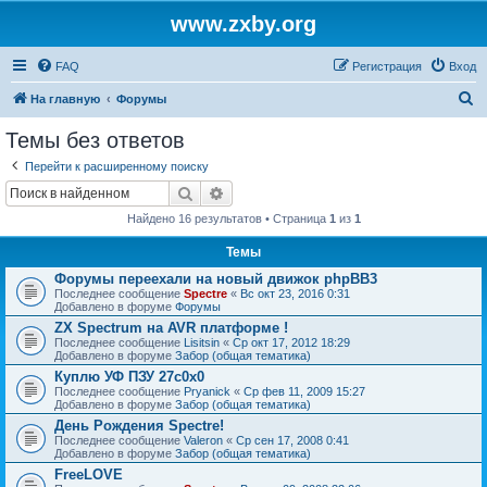
www.zxby.org
FAQ
Регистрация
Вход
П
На главную
Форумы
о
Темы без ответов
и
Перейти к расширенному поиску
с
Поиск
Расширенный поиск
к
Найдено 16 результатов • Страница
1
из
1
Темы
Форумы переехали на новый движок phpBB3
Последнее сообщение
Spectre
«
Вс окт 23, 2016 0:31
Добавлено в форуме
Форумы
ZX Spectrum на AVR платформе !
Последнее сообщение
Lisitsin
«
Ср окт 17, 2012 18:29
Добавлено в форуме
Забор (общая тематика)
Куплю УФ ПЗУ 27с0х0
Последнее сообщение
Pryanick
«
Ср фев 11, 2009 15:27
Добавлено в форуме
Забор (общая тематика)
День Рождения Spectre!
Последнее сообщение
Valeron
«
Ср сен 17, 2008 0:41
Добавлено в форуме
Забор (общая тематика)
FreeLOVE