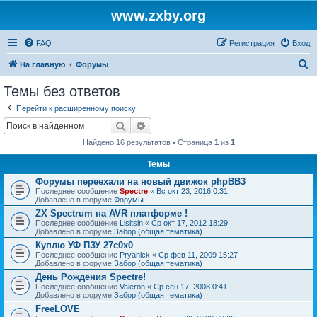
www.zxby.org
FAQ
Регистрация
Вход
П
На главную
Форумы
о
Темы без ответов
и
Перейти к расширенному поиску
с
Поиск
Расширенный поиск
к
Найдено 16 результатов • Страница
1
из
1
Темы
Форумы переехали на новый движок phpBB3
Последнее сообщение
Spectre
«
Вс окт 23, 2016 0:31
Добавлено в форуме
Форумы
ZX Spectrum на AVR платформе !
Последнее сообщение
Lisitsin
«
Ср окт 17, 2012 18:29
Добавлено в форуме
Забор (общая тематика)
Куплю УФ ПЗУ 27с0х0
Последнее сообщение
Pryanick
«
Ср фев 11, 2009 15:27
Добавлено в форуме
Забор (общая тематика)
День Рождения Spectre!
Последнее сообщение
Valeron
«
Ср сен 17, 2008 0:41
Добавлено в форуме
Забор (общая тематика)
FreeLOVE