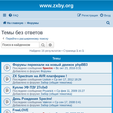
www.zxby.org
FAQ
Регистрация
Вход
П
На главную
Форумы
о
Темы без ответов
и
Перейти к расширенному поиску
с
Поиск
Расширенный поиск
к
Найдено 16 результатов • Страница
1
из
1
Темы
Форумы переехали на новый движок phpBB3
Последнее сообщение
Spectre
«
Вс окт 23, 2016 0:31
Добавлено в форуме
Форумы
ZX Spectrum на AVR платформе !
Последнее сообщение
Lisitsin
«
Ср окт 17, 2012 18:29
Добавлено в форуме
Забор (общая тематика)
Куплю УФ ПЗУ 27с0х0
Последнее сообщение
Pryanick
«
Ср фев 11, 2009 15:27
Добавлено в форуме
Забор (общая тематика)
День Рождения Spectre!
Последнее сообщение
Valeron
«
Ср сен 17, 2008 0:41
Добавлено в форуме
Забор (общая тематика)
FreeLOVE