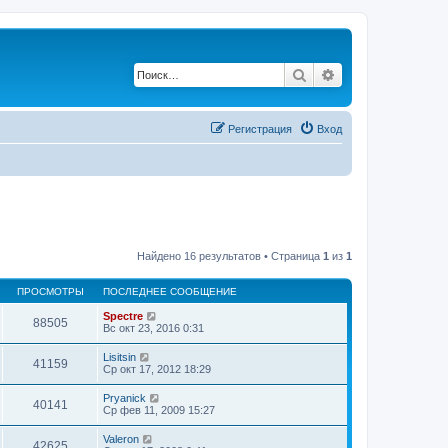
Поиск
Расширенный по
Регистрация
Вход
Найдено 16 результатов • Страница
1
из
1
ПРОСМОТРЫ
ПОСЛЕДНЕЕ СООБЩЕНИЕ
Spectre
88505
Вс окт 23, 2016 0:31
Lisitsin
41159
Ср окт 17, 2012 18:29
Pryanick
40141
Ср фев 11, 2009 15:27
Valeron
42625