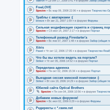
Valeron
» Ср сен 17, 2008 0:41 » в форуме
Забор (общая т
FreeLOVE
Spectre
» Вс мар 09, 2008 22:06 » в форуме
Творчество Opt
Траблы с аватарками :(
breeze
» Вт авг 21, 2007 1:59 » в форуме
Форумы
Сильная модификация скрипта и страниц порт
Spectre
» Сб июл 14, 2007 2:17 » в форуме
Портал
Телефонный развод Firestarter'а
Spectre
» Вс янв 07, 2007 1:48 » в форуме
Забор (общая т
Xitris
Pawel
» Чт окт 12, 2006 17:05 » в форуме
Творчество RealS
Что бы вы хотели видеть на портале?
Striker
» Чт окт 05, 2006 14:52 » в форуме
Портал
Переделана админка
Spectre
» Пн окт 02, 2006 15:34 » в форуме
Портал
Выездная сессия минской поинтовки :)
Striker
» Вт сен 19, 2006 14:29 » в форуме
Забор (общая т
Юбилей сайта Optical Brothers
Spectre
» Пн сен 04, 2006 10:56 » в форуме
Творчество
Добавим новых форумов!
Spectre
» Вс июл 02, 2006 0:29 » в форуме
Форумы
Редиректы с *.raww.net