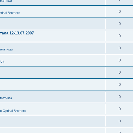
ематика)
0
ical Brothers
0
ала 12-13.07.2007
0
0
ематика)
0
oft
0
0
0
ематика)
0
 Optical Brothers
0