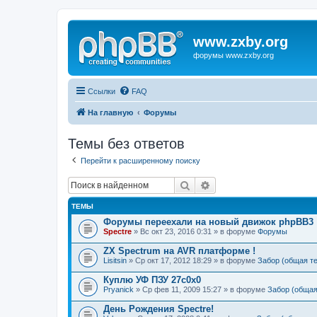
www.zxby.org
форумы www.zxby.org
Ссылки
FAQ
На главную
Форумы
Темы без ответов
Перейти к расширенному поиску
Поиск
Расширенный поиск
ТЕМЫ
Форумы переехали на новый движок phpBB3
Spectre
» Вс окт 23, 2016 0:31 » в форуме
Форумы
ZX Spectrum на AVR платформе !
Lisitsin
» Ср окт 17, 2012 18:29 » в форуме
Забор (общая т
Куплю УФ ПЗУ 27с0х0
Pryanick
» Ср фев 11, 2009 15:27 » в форуме
Забор (общая
День Рождения Spectre!