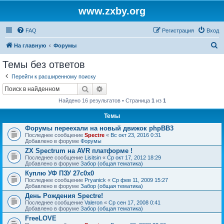
www.zxby.org
FAQ
Регистрация
Вход
П
На главную
Форумы
о
Темы без ответов
и
Перейти к расширенному поиску
с
Поиск
Расширенный поиск
к
Найдено 16 результатов • Страница
1
из
1
Темы
Форумы переехали на новый движок phpBB3
Последнее сообщение
Spectre
«
Вс окт 23, 2016 0:31
Добавлено в форуме
Форумы
ZX Spectrum на AVR платформе !
Последнее сообщение
Lisitsin
«
Ср окт 17, 2012 18:29
Добавлено в форуме
Забор (общая тематика)
Куплю УФ ПЗУ 27с0х0
Последнее сообщение
Pryanick
«
Ср фев 11, 2009 15:27
Добавлено в форуме
Забор (общая тематика)
День Рождения Spectre!
Последнее сообщение
Valeron
«
Ср сен 17, 2008 0:41
Добавлено в форуме
Забор (общая тематика)
FreeLOVE