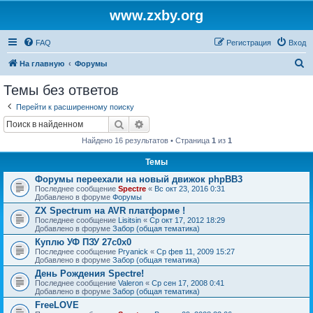
www.zxby.org
FAQ
Регистрация
Вход
П
На главную
Форумы
о
Темы без ответов
и
Перейти к расширенному поиску
с
Поиск
Расширенный поиск
к
Найдено 16 результатов • Страница
1
из
1
Темы
Форумы переехали на новый движок phpBB3
Последнее сообщение
Spectre
«
Вс окт 23, 2016 0:31
Добавлено в форуме
Форумы
ZX Spectrum на AVR платформе !
Последнее сообщение
Lisitsin
«
Ср окт 17, 2012 18:29
Добавлено в форуме
Забор (общая тематика)
Куплю УФ ПЗУ 27с0х0
Последнее сообщение
Pryanick
«
Ср фев 11, 2009 15:27
Добавлено в форуме
Забор (общая тематика)
День Рождения Spectre!
Последнее сообщение
Valeron
«
Ср сен 17, 2008 0:41
Добавлено в форуме
Забор (общая тематика)
FreeLOVE