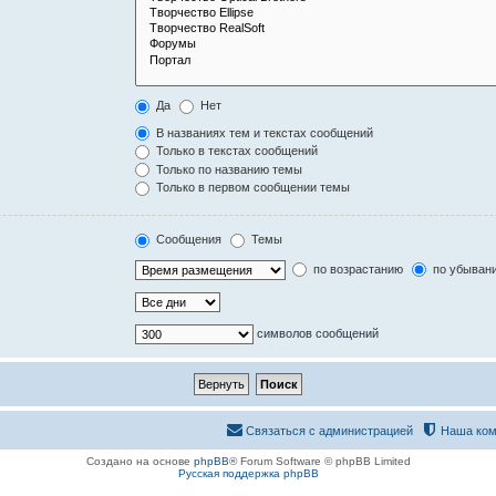
Да
Нет
В названиях тем и текстах сообщений
Только в текстах сообщений
Только по названию темы
Только в первом сообщении темы
Сообщения
Темы
по возрастанию
по убыван
символов сообщений
Связаться с администрацией
Наша ком
Создано на основе
phpBB
® Forum Software © phpBB Limited
Русская поддержка phpBB