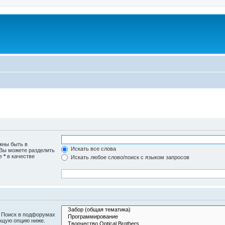
жны быть в
Искать все слова
 Вы можете разделить
те
*
в качестве
Искать любое слово/поиск с языком запросов
. Поиск в подфорумах
ющую опцию ниже.