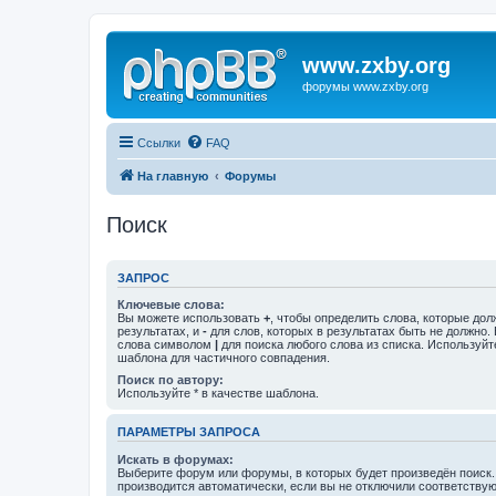
www.zxby.org
форумы www.zxby.org
Ссылки
FAQ
На главную
Форумы
Поиск
ЗАПРОС
Ключевые слова:
Вы можете использовать
+
, чтобы определить слова, которые дол
результатах, и
-
для слов, которых в результатах быть не должно.
слова символом
|
для поиска любого слова из списка. Используй
шаблона для частичного совпадения.
Поиск по автору:
Используйте * в качестве шаблона.
ПАРАМЕТРЫ ЗАПРОСА
Искать в форумах:
Выберите форум или форумы, в которых будет произведён поиск
производится автоматически, если вы не отключили соответству