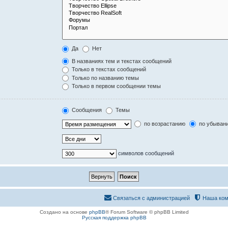
Да
Нет
В названиях тем и текстах сообщений
Только в текстах сообщений
Только по названию темы
Только в первом сообщении темы
Сообщения
Темы
по возрастанию
по убыван
символов сообщений
Связаться с администрацией
Наша ком
Создано на основе
phpBB
® Forum Software © phpBB Limited
Русская поддержка phpBB