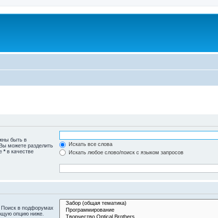
жны быть в
Искать все слова
 Вы можете разделить
те
*
в качестве
Искать любое слово/поиск с языком запросов
. Поиск в подфорумах
ющую опцию ниже.