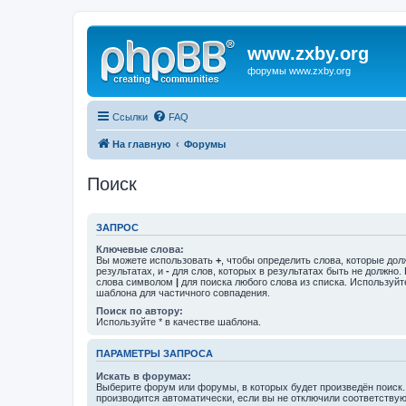
www.zxby.org
форумы www.zxby.org
Ссылки
FAQ
На главную
Форумы
Поиск
ЗАПРОС
Ключевые слова:
Вы можете использовать
+
, чтобы определить слова, которые дол
результатах, и
-
для слов, которых в результатах быть не должно.
слова символом
|
для поиска любого слова из списка. Используй
шаблона для частичного совпадения.
Поиск по автору:
Используйте * в качестве шаблона.
ПАРАМЕТРЫ ЗАПРОСА
Искать в форумах:
Выберите форум или форумы, в которых будет произведён поиск
производится автоматически, если вы не отключили соответству