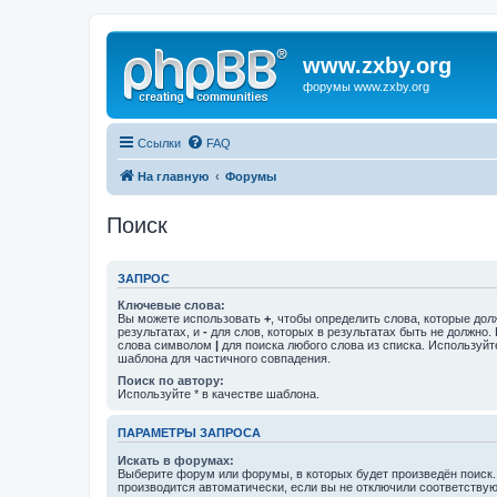
www.zxby.org
форумы www.zxby.org
Ссылки
FAQ
На главную
Форумы
Поиск
ЗАПРОС
Ключевые слова:
Вы можете использовать
+
, чтобы определить слова, которые дол
результатах, и
-
для слов, которых в результатах быть не должно.
слова символом
|
для поиска любого слова из списка. Используй
шаблона для частичного совпадения.
Поиск по автору:
Используйте * в качестве шаблона.
ПАРАМЕТРЫ ЗАПРОСА
Искать в форумах:
Выберите форум или форумы, в которых будет произведён поиск
производится автоматически, если вы не отключили соответству