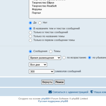
Да
Нет
В названиях тем и текстах сообщений
Только в текстах сообщений
Только по названию темы
Только в первом сообщении темы
Сообщения
Темы
по возрастанию
по убыван
символов сообщений
Связаться с администрацией
Наша ком
Создано на основе
phpBB
® Forum Software © phpBB Limited
Русская поддержка phpBB