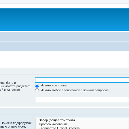
жны быть в
Искать все слова
 Вы можете разделить
те
*
в качестве
Искать любое слово/поиск с языком запросов
. Поиск в подфорумах
ющую опцию ниже.