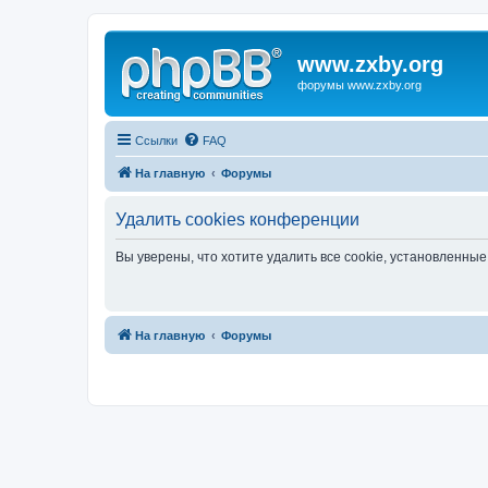
www.zxby.org
форумы www.zxby.org
Ссылки
FAQ
На главную
Форумы
Удалить cookies конференции
Вы уверены, что хотите удалить все cookie, установленн
На главную
Форумы