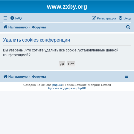
www.zxby.org
FAQ
Регистрация
Вход
П
На главную
Форумы
о
Удалить cookies конференции
и
с
Вы уверены, что хотите удалить все cookie, установленные данной
конференцией?
к
На главную
Форумы
Создано на основе
phpBB
® Forum Software © phpBB Limited
Русская поддержка phpBB