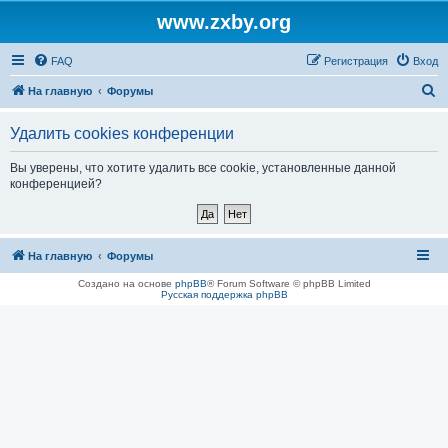
www.zxby.org
FAQ
Регистрация
Вход
П
На главную
Форумы
о
Удалить cookies конференции
и
с
Вы уверены, что хотите удалить все cookie, установленные данной
конференцией?
к
На главную
Форумы
Создано на основе
phpBB
® Forum Software © phpBB Limited
Русская поддержка phpBB