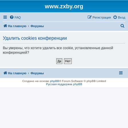
www.zxby.org
FAQ
Регистрация
Вход
П
На главную
Форумы
о
Удалить cookies конференции
и
с
Вы уверены, что хотите удалить все cookie, установленные данной
конференцией?
к
На главную
Форумы
Создано на основе
phpBB
® Forum Software © phpBB Limited
Русская поддержка phpBB