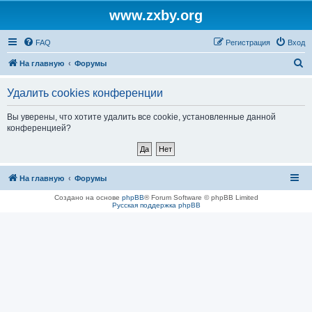
www.zxby.org
FAQ
Регистрация
Вход
П
На главную
Форумы
о
Удалить cookies конференции
и
с
Вы уверены, что хотите удалить все cookie, установленные данной
конференцией?
к
На главную
Форумы
Создано на основе
phpBB
® Forum Software © phpBB Limited
Русская поддержка phpBB