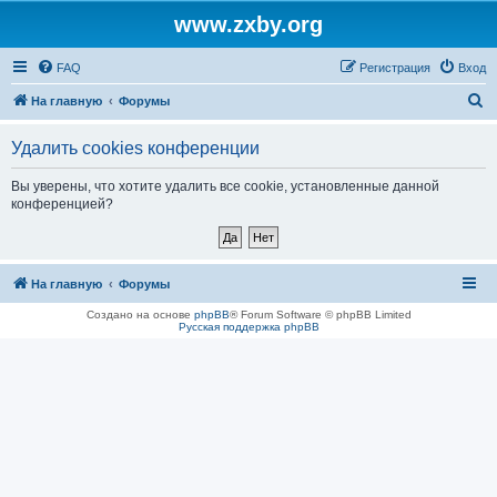
www.zxby.org
FAQ
Регистрация
Вход
П
На главную
Форумы
о
Удалить cookies конференции
и
с
Вы уверены, что хотите удалить все cookie, установленные данной
конференцией?
к
На главную
Форумы
Создано на основе
phpBB
® Forum Software © phpBB Limited
Русская поддержка phpBB