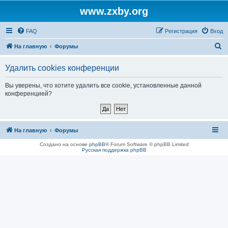
www.zxby.org
FAQ
Регистрация
Вход
П
На главную
Форумы
о
Удалить cookies конференции
и
с
Вы уверены, что хотите удалить все cookie, установленные данной
конференцией?
к
На главную
Форумы
Создано на основе
phpBB
® Forum Software © phpBB Limited
Русская поддержка phpBB