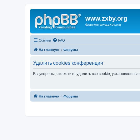
www.zxby.org
форумы www.zxby.org
Ссылки
FAQ
На главную
Форумы
Удалить cookies конференции
Вы уверены, что хотите удалить все cookie, установленн
На главную
Форумы