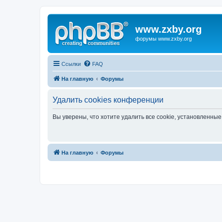
www.zxby.org
форумы www.zxby.org
Ссылки
FAQ
На главную
Форумы
Удалить cookies конференции
Вы уверены, что хотите удалить все cookie, установленн
На главную
Форумы