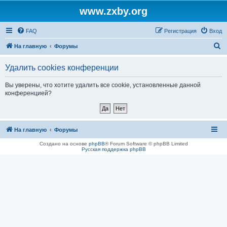
www.zxby.org
FAQ
Регистрация
Вход
П
На главную
Форумы
о
Удалить cookies конференции
и
с
Вы уверены, что хотите удалить все cookie, установленные данной
конференцией?
к
На главную
Форумы
Создано на основе
phpBB
® Forum Software © phpBB Limited
Русская поддержка phpBB