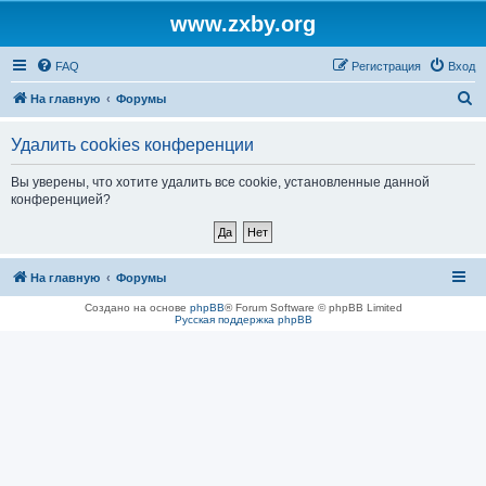
www.zxby.org
FAQ
Регистрация
Вход
П
На главную
Форумы
о
Удалить cookies конференции
и
с
Вы уверены, что хотите удалить все cookie, установленные данной
конференцией?
к
На главную
Форумы
Создано на основе
phpBB
® Forum Software © phpBB Limited
Русская поддержка phpBB