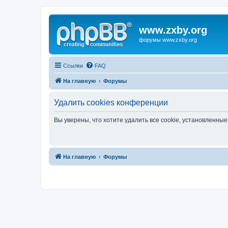
www.zxby.org
форумы www.zxby.org
Ссылки
FAQ
На главную
Форумы
Удалить cookies конференции
Вы уверены, что хотите удалить все cookie, установленн
На главную
Форумы