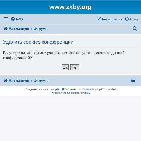
www.zxby.org
FAQ
Регистрация
Вход
П
На главную
Форумы
о
Удалить cookies конференции
и
с
Вы уверены, что хотите удалить все cookie, установленные данной
конференцией?
к
На главную
Форумы
Создано на основе
phpBB
® Forum Software © phpBB Limited
Русская поддержка phpBB