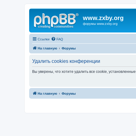
www.zxby.org
форумы www.zxby.org
Ссылки
FAQ
На главную
Форумы
Удалить cookies конференции
Вы уверены, что хотите удалить все cookie, установленн
На главную
Форумы