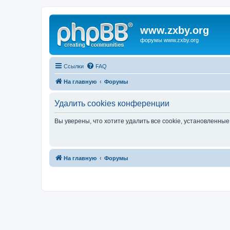
www.zxby.org
форумы www.zxby.org
Ссылки
FAQ
На главную
Форумы
Удалить cookies конференции
Вы уверены, что хотите удалить все cookie, установленн
На главную
Форумы