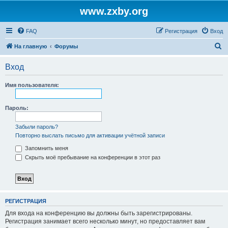
www.zxby.org
FAQ
Регистрация
Вход
П
На главную
Форумы
о
Вход
и
с
Имя пользователя:
к
Пароль:
Забыли пароль?
Повторно выслать письмо для активации учётной записи
Запомнить меня
Скрыть моё пребывание на конференции в этот раз
РЕГИСТРАЦИЯ
Для входа на конференцию вы должны быть зарегистрированы.
Регистрация занимает всего несколько минут, но предоставляет вам