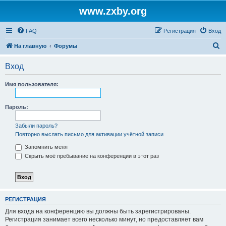
www.zxby.org
FAQ
Регистрация
Вход
П
На главную
Форумы
о
Вход
и
с
Имя пользователя:
к
Пароль:
Забыли пароль?
Повторно выслать письмо для активации учётной записи
Запомнить меня
Скрыть моё пребывание на конференции в этот раз
РЕГИСТРАЦИЯ
Для входа на конференцию вы должны быть зарегистрированы.
Регистрация занимает всего несколько минут, но предоставляет вам