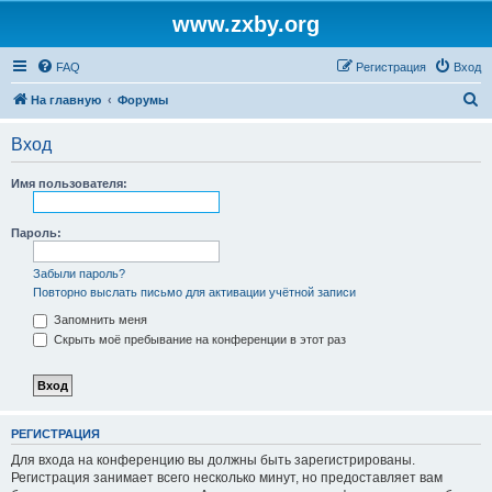
www.zxby.org
FAQ
Регистрация
Вход
П
На главную
Форумы
о
Вход
и
с
Имя пользователя:
к
Пароль:
Забыли пароль?
Повторно выслать письмо для активации учётной записи
Запомнить меня
Скрыть моё пребывание на конференции в этот раз
РЕГИСТРАЦИЯ
Для входа на конференцию вы должны быть зарегистрированы.
Регистрация занимает всего несколько минут, но предоставляет вам