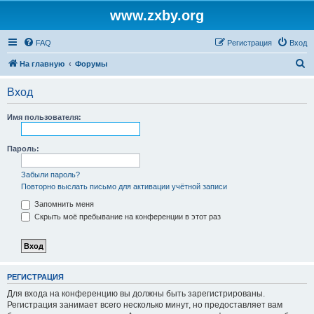
www.zxby.org
FAQ
Регистрация
Вход
П
На главную
Форумы
о
Вход
и
с
Имя пользователя:
к
Пароль:
Забыли пароль?
Повторно выслать письмо для активации учётной записи
Запомнить меня
Скрыть моё пребывание на конференции в этот раз
РЕГИСТРАЦИЯ
Для входа на конференцию вы должны быть зарегистрированы.
Регистрация занимает всего несколько минут, но предоставляет вам