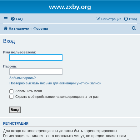
www.zxby.org
FAQ
Регистрация
Вход
П
На главную
Форумы
о
Вход
и
с
Имя пользователя:
к
Пароль:
Забыли пароль?
Повторно выслать письмо для активации учётной записи
Запомнить меня
Скрыть моё пребывание на конференции в этот раз
РЕГИСТРАЦИЯ
Для входа на конференцию вы должны быть зарегистрированы.
Регистрация занимает всего несколько минут, но предоставляет вам