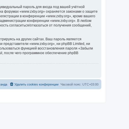
дивидуальный пароль для входа под вашей учётной
 на форумах «www.zxby.org» охраняется законами о защите
гистрации в конференции «www.zxby.org», кроме вашего
ие администрации конференции «www.zxby.org». В любом
ность согласиться/отказаться от получения сообщений,
рируясь на других сайтах. Ваш пароль является
и представители «www.zxby.org», ни phpBB Limited, ни
спользоваться функцией восстановления пароля «Забыли
l, после чего программное обеспечение phpBB
анда
Удалить cookies конференции
Часовой пояс:
UTC+03:00