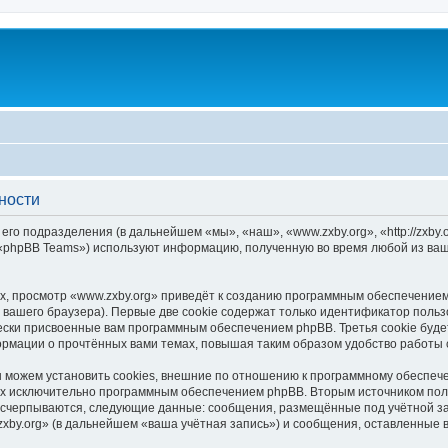
ности
 его подразделения (в дальнейшем «мы», «наш», «www.zxby.org», «http://zxb
 «phpBB Teams») используют информацию, полученную во время любой из ваш
, просмотр «www.zxby.org» приведёт к созданию программным обеспечением
вашего браузера). Первые две cookie содержат только идентификатор польз
чески присвоенные вам программным обеспечением phpBB. Третья cookie буд
ормации о прочтённых вами темах, повышая таким образом удобство работы
 можем установить cookies, внешние по отношению к программному обеспечен
ных исключительно программным обеспечением phpBB. Вторым источником по
 исчерпываются, следующие данные: сообщения, размещённые под учётной з
xby.org» (в дальнейшем «ваша учётная запись») и сообщения, оставленные 