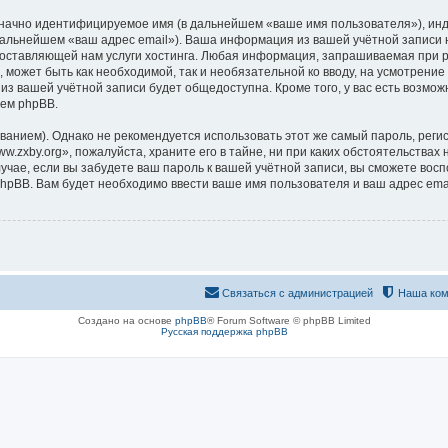
означно идентифицируемое имя (в дальнейшем «ваше имя пользователя»), ин
 дальнейшем «ваш адрес email»). Ваша информация из вашей учётной записи
ставляющей нам услуги хостинга. Любая информация, запрашиваемая при ре
, может быть как необходимой, так и необязательной ко вводу, на усмотрен
 из вашей учётной записи будет общедоступна. Кроме того, у вас есть возмож
ем phpBB.
ием). Однако не рекомендуется использовать этот же самый пароль, регист
.zxby.org», пожалуйста, храните его в тайне, ни при каких обстоятельствах н
лучае, если вы забудете ваш пароль к вашей учётной записи, вы сможете во
pBB. Вам будет необходимо ввести ваше имя пользователя и ваш адрес emai
Связаться с администрацией
Наша ком
Создано на основе
phpBB
® Forum Software © phpBB Limited
Русская поддержка phpBB