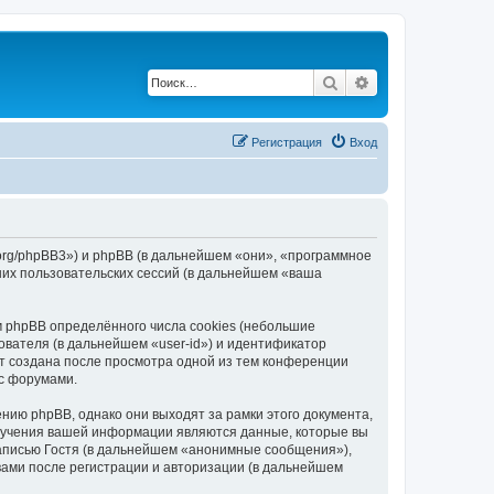
Поиск
Расширенный по
Регистрация
Вход
y.org/phpBB3») и phpBB (в дальнейшем «они», «программное
их пользовательских сессий (в дальнейшем «ваша
 phpBB определённого числа cookies (небольшие
ователя (в дальнейшем «user-id») и идентификатор
ет создана после просмотра одной из тем конференции
 с форумами.
ию phpBB, однако они выходят за рамки этого документа,
лучения вашей информации являются данные, которые вы
аписью Гостя (в дальнейшем «анонимные сообщения»),
вами после регистрации и авторизации (в дальнейшем