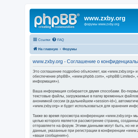
www.zxby.org
форумы www.zxby.org
Ссылки
FAQ
На главную
Форумы
www.zxby.org - Соглашение о конфиденциаль
Это соглашение подробно объясняет, как «www.zxby.org» и
обеспечение phpBB», «www.phpbb.com», «phpBB Limited»,
информация»).
Ваша информация собирается двумя способами. Во-первых
текстовые файлы, загружаемые в папку временных файлов 
анонимной сессии (в дальнейшем «session-id»), автомати
«www.zxby.org» и будет использоваться для хранения инф
Также во время просмотра конференции «www.zxby.org» мы
целью которого является рассмотрение страниц, создан
отправляете на форум. Этими данными могут быть, но не
данные, указанные при регистрации в конференции «www.z
«ваши сообщения»).