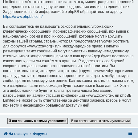
Limited не несёт ответственности за то, что администрация конференций
определяет в качестве допустимого содержания и/или поведения в них.
За дополнительной информацией о phpBB обращайтесь по адресу
https://www.phpbb.com/
.
Вы соглашаетесь не размещать оскорбительных, угрожающих,
клеветнических сообщений, порнографических сообщений, призывов к
национальной розни и прочих сообщений, которые могут нарушить
законы вашей страны, страны, которая предоставляет услуги хостинга
для форумов «www.zxby.org» или международное право. Попытки
размещения таких сообщений могут привести к вашему немедленному
отключению от конференции, при этом ваш провайдер будет поставлен в
известность, если мы сочтём это нужным. IP-адреса всех сообщений
сохраняются для возможности проведения такой политики. Вы
соглашаетесь с тем, что администраторы форумов «www.zxby.org» имеют
право удалить, отредактировать, перенести или закрыть любую тему в
любое время по своему усмотрению. Как пользователь вы согласны с тем,
что введённая вами информация будет храниться в базе данных. Хотя
эта информация не будет открыта третьим лицам без вашего
разрешения, ни администрация конференции «www.zxby.org», ни phpBB
Limited не может быть ответственна за действия хакеров, которые могут
привести к несанкционированному доступу к ней.
На главную
Форумы