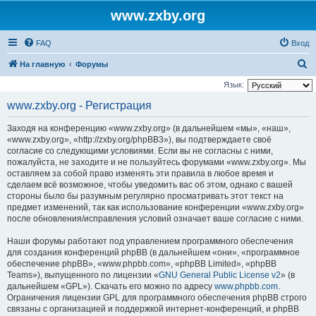
www.zxby.org
FAQ
Вход
П
На главную
Форумы
о
Язык:
и
www.zxby.org - Регистрация
с
Заходя на конференцию «www.zxby.org» (в дальнейшем «мы», «наш»,
к
«www.zxby.org», «http://zxby.org/phpBB3»), вы подтверждаете своё
согласие со следующими условиями. Если вы не согласны с ними,
пожалуйста, не заходите и не пользуйтесь форумами «www.zxby.org». Мы
оставляем за собой право изменять эти правила в любое время и
сделаем всё возможное, чтобы уведомить вас об этом, однако с вашей
стороны было бы разумным регулярно просматривать этот текст на
предмет изменений, так как использование конференции «www.zxby.org»
после обновления/исправления условий означает ваше согласие с ними.
Наши форумы работают под управлением программного обеспечения
для создания конференций phpBB (в дальнейшем «они», «программное
обеспечение phpBB», «www.phpbb.com», «phpBB Limited», «phpBB
Teams»), выпущенного по лицензии «
GNU General Public License v2
» (в
дальнейшем «GPL»). Скачать его можно по адресу
www.phpbb.com
.
Ограничения лицензии GPL для программного обеспечения phpBB строго
связаны с организацией и поддержкой интернет-конференций, и phpBB