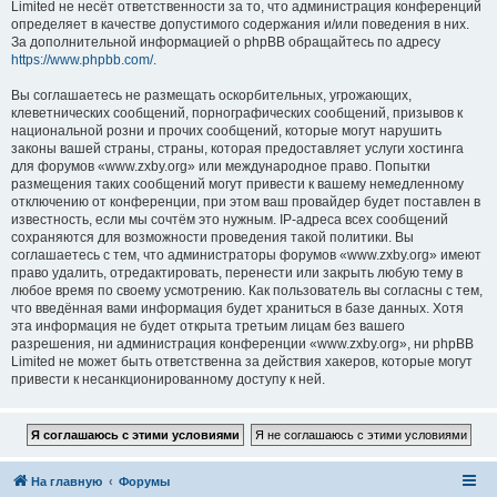
Limited не несёт ответственности за то, что администрация конференций
определяет в качестве допустимого содержания и/или поведения в них.
За дополнительной информацией о phpBB обращайтесь по адресу
https://www.phpbb.com/
.
Вы соглашаетесь не размещать оскорбительных, угрожающих,
клеветнических сообщений, порнографических сообщений, призывов к
национальной розни и прочих сообщений, которые могут нарушить
законы вашей страны, страны, которая предоставляет услуги хостинга
для форумов «www.zxby.org» или международное право. Попытки
размещения таких сообщений могут привести к вашему немедленному
отключению от конференции, при этом ваш провайдер будет поставлен в
известность, если мы сочтём это нужным. IP-адреса всех сообщений
сохраняются для возможности проведения такой политики. Вы
соглашаетесь с тем, что администраторы форумов «www.zxby.org» имеют
право удалить, отредактировать, перенести или закрыть любую тему в
любое время по своему усмотрению. Как пользователь вы согласны с тем,
что введённая вами информация будет храниться в базе данных. Хотя
эта информация не будет открыта третьим лицам без вашего
разрешения, ни администрация конференции «www.zxby.org», ни phpBB
Limited не может быть ответственна за действия хакеров, которые могут
привести к несанкционированному доступу к ней.
На главную
Форумы