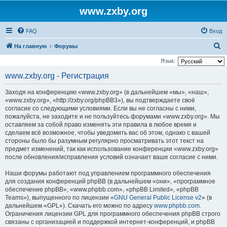
www.zxby.org
FAQ
Вход
П
На главную
Форумы
о
Язык:
и
www.zxby.org - Регистрация
с
Заходя на конференцию «www.zxby.org» (в дальнейшем «мы», «наш»,
к
«www.zxby.org», «http://zxby.org/phpBB3»), вы подтверждаете своё
согласие со следующими условиями. Если вы не согласны с ними,
пожалуйста, не заходите и не пользуйтесь форумами «www.zxby.org». Мы
оставляем за собой право изменять эти правила в любое время и
сделаем всё возможное, чтобы уведомить вас об этом, однако с вашей
стороны было бы разумным регулярно просматривать этот текст на
предмет изменений, так как использование конференции «www.zxby.org»
после обновления/исправления условий означает ваше согласие с ними.
Наши форумы работают под управлением программного обеспечения
для создания конференций phpBB (в дальнейшем «они», «программное
обеспечение phpBB», «www.phpbb.com», «phpBB Limited», «phpBB
Teams»), выпущенного по лицензии «
GNU General Public License v2
» (в
дальнейшем «GPL»). Скачать его можно по адресу
www.phpbb.com
.
Ограничения лицензии GPL для программного обеспечения phpBB строго
связаны с организацией и поддержкой интернет-конференций, и phpBB