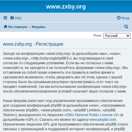
www.zxby.org
FAQ
Вход
П
На главную
Форумы
о
Язык:
и
www.zxby.org - Регистрация
с
Заходя на конференцию «www.zxby.org» (в дальнейшем «мы», «наш»,
к
«www.zxby.org», «http://zxby.org/phpBB3»), вы подтверждаете своё
согласие со следующими условиями. Если вы не согласны с ними,
пожалуйста, не заходите и не пользуйтесь форумами «www.zxby.org». Мы
оставляем за собой право изменять эти правила в любое время и
сделаем всё возможное, чтобы уведомить вас об этом, однако с вашей
стороны было бы разумным регулярно просматривать этот текст на
предмет изменений, так как использование конференции «www.zxby.org»
после обновления/исправления условий означает ваше согласие с ними.
Наши форумы работают под управлением программного обеспечения
для создания конференций phpBB (в дальнейшем «они», «программное
обеспечение phpBB», «www.phpbb.com», «phpBB Limited», «phpBB
Teams»), выпущенного по лицензии «
GNU General Public License v2
» (в
дальнейшем «GPL»). Скачать его можно по адресу
www.phpbb.com
.
Ограничения лицензии GPL для программного обеспечения phpBB строго
связаны с организацией и поддержкой интернет-конференций, и phpBB