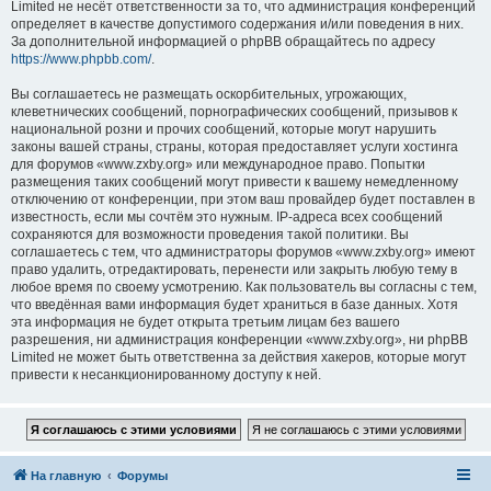
Limited не несёт ответственности за то, что администрация конференций
определяет в качестве допустимого содержания и/или поведения в них.
За дополнительной информацией о phpBB обращайтесь по адресу
https://www.phpbb.com/
.
Вы соглашаетесь не размещать оскорбительных, угрожающих,
клеветнических сообщений, порнографических сообщений, призывов к
национальной розни и прочих сообщений, которые могут нарушить
законы вашей страны, страны, которая предоставляет услуги хостинга
для форумов «www.zxby.org» или международное право. Попытки
размещения таких сообщений могут привести к вашему немедленному
отключению от конференции, при этом ваш провайдер будет поставлен в
известность, если мы сочтём это нужным. IP-адреса всех сообщений
сохраняются для возможности проведения такой политики. Вы
соглашаетесь с тем, что администраторы форумов «www.zxby.org» имеют
право удалить, отредактировать, перенести или закрыть любую тему в
любое время по своему усмотрению. Как пользователь вы согласны с тем,
что введённая вами информация будет храниться в базе данных. Хотя
эта информация не будет открыта третьим лицам без вашего
разрешения, ни администрация конференции «www.zxby.org», ни phpBB
Limited не может быть ответственна за действия хакеров, которые могут
привести к несанкционированному доступу к ней.
На главную
Форумы