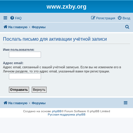
www.zxby.org
FAQ
Регистрация
Вход
П
На главную
Форумы
о
Послать письмо для активации учётной записи
и
с
Имя пользователя:
к
Адрес email:
Адрес email, связанный с вашей учётной записью. Если вы не изменили его в
Личном разделе, то это адрес email, указанный вами при регистрации.
На главную
Форумы
Создано на основе
phpBB
® Forum Software © phpBB Limited
Русская поддержка phpBB