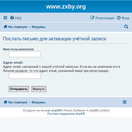
www.zxby.org
FAQ
Регистрация
Вход
П
На главную
Форумы
о
Послать письмо для активации учётной записи
и
с
Имя пользователя:
к
Адрес email:
Адрес email, связанный с вашей учётной записью. Если вы не изменили его в
Личном разделе, то это адрес email, указанный вами при регистрации.
На главную
Форумы
Создано на основе
phpBB
® Forum Software © phpBB Limited
Русская поддержка phpBB