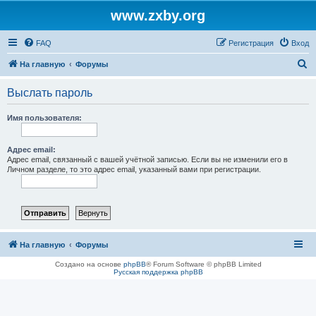
www.zxby.org
FAQ
Регистрация
Вход
П
На главную
Форумы
о
Выслать пароль
и
с
Имя пользователя:
к
Адрес email:
Адрес email, связанный с вашей учётной записью. Если вы не изменили его в
Личном разделе, то это адрес email, указанный вами при регистрации.
На главную
Форумы
Создано на основе
phpBB
® Forum Software © phpBB Limited
Русская поддержка phpBB