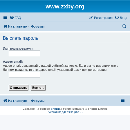
www.zxby.org
FAQ
Регистрация
Вход
П
На главную
Форумы
о
Выслать пароль
и
с
Имя пользователя:
к
Адрес email:
Адрес email, связанный с вашей учётной записью. Если вы не изменили его в
Личном разделе, то это адрес email, указанный вами при регистрации.
На главную
Форумы
Создано на основе
phpBB
® Forum Software © phpBB Limited
Русская поддержка phpBB