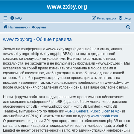
www.zxby.org
FAQ
Регистрация
Вход
П
На главную
Форумы
о
www.zxby.org - Общие правила
и
с
Заходя на конференцию «www.zxby.org» (в дальнейшем «мы», «наш»,
«www.zxby.org», «http://zxby.org/phpBB3»), вы подтверждаете своё
к
согласие со следующими условиями. Если вы не согласны с ними,
пожалуйста, не заходите и не пользуйтесь форумами «www.zxby.org». Мы
оставляем за собой право изменять эти правила в любое время и
сделаем всё возможное, чтобы уведомить вас об этом, однако с вашей
стороны было бы разумным регулярно просматривать этот текст на
предмет изменений, так как использование конференции «www.zxby.org»
после обновления/исправления условий означает ваше согласие с ними.
Наши форумы работают под управлением программного обеспечения
для создания конференций phpBB (в дальнейшем «они», «программное
обеспечение phpBB», «www.phpbb.com», «phpBB Limited», «phpBB
Teams»), выпущенного по лицензии «
GNU General Public License v2
» (в
дальнейшем «GPL»). Скачать его можно по адресу
www.phpbb.com
.
Ограничения лицензии GPL для программного обеспечения phpBB строго
связаны с организацией и поддержкой интернет-конференций, и phpBB
Limited не несёт ответственности за то, что администрация конференций