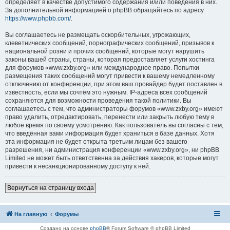
определяет в качестве допустимого содержания и/или поведения в них.
За дополнительной информацией о phpBB обращайтесь по адресу
https://www.phpbb.com/
.
Вы соглашаетесь не размещать оскорбительных, угрожающих,
клеветнических сообщений, порнографических сообщений, призывов к
национальной розни и прочих сообщений, которые могут нарушить
законы вашей страны, страны, которая предоставляет услуги хостинга
для форумов «www.zxby.org» или международное право. Попытки
размещения таких сообщений могут привести к вашему немедленному
отключению от конференции, при этом ваш провайдер будет поставлен в
известность, если мы сочтём это нужным. IP-адреса всех сообщений
сохраняются для возможности проведения такой политики. Вы
соглашаетесь с тем, что администраторы форумов «www.zxby.org» имеют
право удалить, отредактировать, перенести или закрыть любую тему в
любое время по своему усмотрению. Как пользователь вы согласны с тем,
что введённая вами информация будет храниться в базе данных. Хотя
эта информация не будет открыта третьим лицам без вашего
разрешения, ни администрация конференции «www.zxby.org», ни phpBB
Limited не может быть ответственна за действия хакеров, которые могут
привести к несанкционированному доступу к ней.
Вернуться на страницу входа
На главную
Форумы
Создано на основе
phpBB
® Forum Software © phpBB Limited