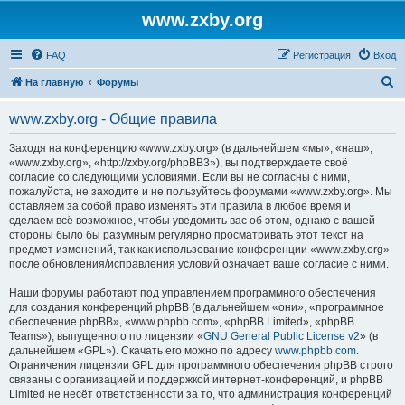
www.zxby.org
FAQ
Регистрация
Вход
П
На главную
Форумы
о
www.zxby.org - Общие правила
и
с
Заходя на конференцию «www.zxby.org» (в дальнейшем «мы», «наш»,
«www.zxby.org», «http://zxby.org/phpBB3»), вы подтверждаете своё
к
согласие со следующими условиями. Если вы не согласны с ними,
пожалуйста, не заходите и не пользуйтесь форумами «www.zxby.org». Мы
оставляем за собой право изменять эти правила в любое время и
сделаем всё возможное, чтобы уведомить вас об этом, однако с вашей
стороны было бы разумным регулярно просматривать этот текст на
предмет изменений, так как использование конференции «www.zxby.org»
после обновления/исправления условий означает ваше согласие с ними.
Наши форумы работают под управлением программного обеспечения
для создания конференций phpBB (в дальнейшем «они», «программное
обеспечение phpBB», «www.phpbb.com», «phpBB Limited», «phpBB
Teams»), выпущенного по лицензии «
GNU General Public License v2
» (в
дальнейшем «GPL»). Скачать его можно по адресу
www.phpbb.com
.
Ограничения лицензии GPL для программного обеспечения phpBB строго
связаны с организацией и поддержкой интернет-конференций, и phpBB
Limited не несёт ответственности за то, что администрация конференций