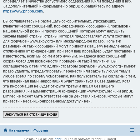
определяет в качестве допустимого содержания и/или поведения в них.
За дополнительной информацией о phpBB обращайтесь по адресу
https://www.phpbb.com/
.
Вы соглашаетесь не размещать оскорбительных, угрожающих,
клеветнических сообщений, порнографических сообщений, призывов к
национальной розни и прочих сообщений, которые могут нарушить
законы вашей страны, страны, которая предоставляет услуги хостинга
для форумов «www.zxby.org» или международное право. Попытки
размещения таких сообщений могут привести к вашему немедленному
отключению от конференции, при этом ваш провайдер будет поставлен в
известность, если мы сочтём это нужным. IP-адреса всех сообщений
сохраняются для возможности проведения такой политики. Вы
соглашаетесь с тем, что администраторы форумов «www.zxby.org» имеют
право удалить, отредактировать, перенести или закрыть любую тему в
любое время по своему усмотрению. Как пользователь вы согласны с тем,
что введённая вами информация будет храниться в базе данных. Хотя
эта информация не будет открыта третьим лицам без вашего
разрешения, ни администрация конференции «www.zxby.org», ни phpBB
Limited не может быть ответственна за действия хакеров, которые могут
привести к несанкционированному доступу к ней.
Вернуться на страницу входа
На главную
Форумы
Создано на основе
phpBB
® Forum Software © phpBB Limited