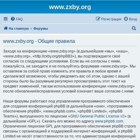
www.zxby.org
FAQ
Регистрация
Вход
П
На главную
Форумы
о
www.zxby.org - Общие правила
и
с
Заходя на конференцию «www.zxby.org» (в дальнейшем «мы», «наш»,
«www.zxby.org», «http://zxby.org/phpBB3»), вы подтверждаете своё
к
согласие со следующими условиями. Если вы не согласны с ними,
пожалуйста, не заходите и не пользуйтесь форумами «www.zxby.org». Мы
оставляем за собой право изменять эти правила в любое время и
сделаем всё возможное, чтобы уведомить вас об этом, однако с вашей
стороны было бы разумным регулярно просматривать этот текст на
предмет изменений, так как использование конференции «www.zxby.org»
после обновления/исправления условий означает ваше согласие с ними.
Наши форумы работают под управлением программного обеспечения
для создания конференций phpBB (в дальнейшем «они», «программное
обеспечение phpBB», «www.phpbb.com», «phpBB Limited», «phpBB
Teams»), выпущенного по лицензии «
GNU General Public License v2
» (в
дальнейшем «GPL»). Скачать его можно по адресу
www.phpbb.com
.
Ограничения лицензии GPL для программного обеспечения phpBB строго
связаны с организацией и поддержкой интернет-конференций, и phpBB
Limited не несёт ответственности за то, что администрация конференций