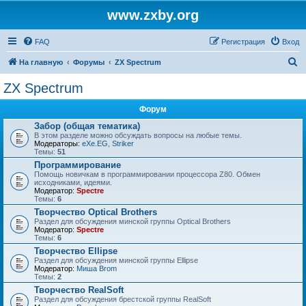
www.zxby.org
FAQ
Регистрация
Вход
П
На главную
Форумы
ZX Spectrum
о
ZX Spectrum
и
Форум
с
Забор (общая тематика)
к
В этом разделе можно обсуждать вопросы на любые темы.
Модераторы:
eXe.EG
,
Striker
Темы:
51
Программирование
Помощь новичкам в программировании процессора Z80. Обмен
исходниками, идеями.
Модератор:
Spectre
Темы:
6
Творчество Optical Brothers
Раздел для обсуждения минской группы Optical Brothers
Модератор:
Spectre
Темы:
6
Творчество Ellipse
Раздел для обсуждения минской группы Ellipse
Модератор:
Миша Brom
Темы:
2
Творчество RealSoft
Раздел для обсуждения брестской группы RealSoft