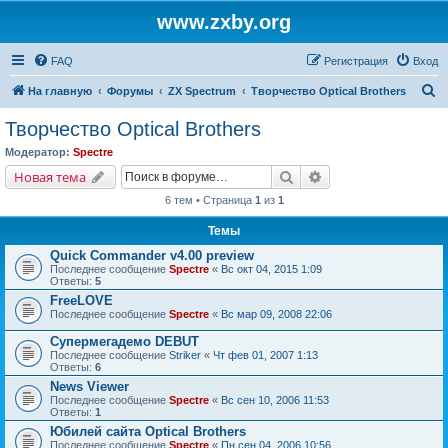
www.zxby.org
FAQ
Регистрация
Вход
П
На главную
Форумы
ZX Spectrum
Творчество Optical Brothers
о
Творчество Optical Brothers
и
Модератор:
Spectre
с
Поиск
Расширенный поис
Новая тема
к
6 тем • Страница
1
из
1
Темы
Quick Commander v4.00 preview
Последнее сообщение
Spectre
«
Вс окт 04, 2015 1:09
Ответы:
5
FreeLOVE
Последнее сообщение
Spectre
«
Вс мар 09, 2008 22:06
Супермегадемо DEBUT
Последнее сообщение
Striker
«
Чт фев 01, 2007 1:13
Ответы:
6
News Viewer
Последнее сообщение
Spectre
«
Вс сен 10, 2006 11:53
Ответы:
1
Юбилей сайта Optical Brothers
Последнее сообщение
Spectre
«
Пн сен 04, 2006 10:56