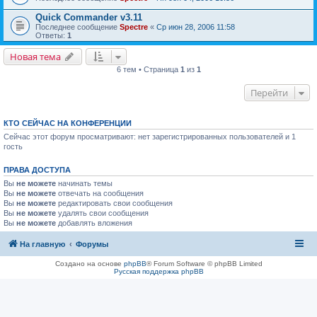
Quick Commander v3.11
Последнее сообщение
Spectre
«
Ср июн 28, 2006 11:58
Ответы:
1
Новая тема
6 тем • Страница
1
из
1
Перейти
КТО СЕЙЧАС НА КОНФЕРЕНЦИИ
Сейчас этот форум просматривают: нет зарегистрированных пользователей и 1
гость
ПРАВА ДОСТУПА
Вы
не можете
начинать темы
Вы
не можете
отвечать на сообщения
Вы
не можете
редактировать свои сообщения
Вы
не можете
удалять свои сообщения
Вы
не можете
добавлять вложения
На главную
Форумы
Создано на основе
phpBB
® Forum Software © phpBB Limited
Русская поддержка phpBB