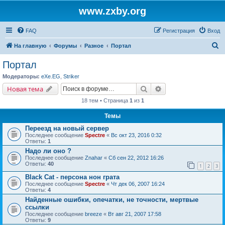
www.zxby.org
FAQ
Регистрация
Вход
П
На главную
Форумы
Разное
Портал
о
Портал
и
Модераторы:
eXe.EG
,
Striker
с
Поиск
Расширенный поис
Новая тема
к
18 тем • Страница
1
из
1
Темы
Переезд на новый сервер
Последнее сообщение
Spectre
«
Вс окт 23, 2016 0:32
Ответы:
1
Надо ли оно ?
Последнее сообщение
Znahar
«
Сб сен 22, 2012 16:26
Ответы:
40
1
2
3
Black Cat - персона нон грата
Последнее сообщение
Spectre
«
Чт дек 06, 2007 16:24
Ответы:
4
Найденные ошибки, опечатки, не точности, мертвые
ссылки
Последнее сообщение
breeze
«
Вт авг 21, 2007 17:58
Ответы:
9